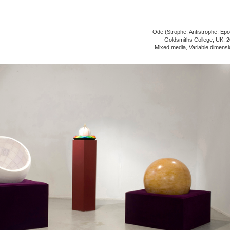
Ode (Strophe, Antistrophe, Ep
Goldsmiths College, UK, 
Mixed media, Variable dimens