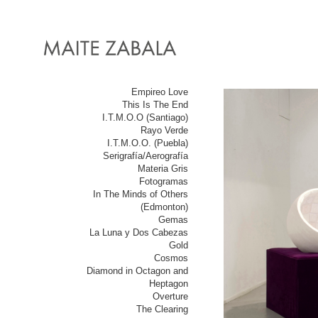
Empireo Love
This Is The End
I.T.M.O.O (Santiago)
Rayo Verde
I.T.M.O.O. (Puebla)
Serigrafía/Aerografía
Materia Gris
Fotogramas
In The Minds of Others
(Edmonton)
Gemas
La Luna y Dos Cabezas
Gold
Cosmos
Diamond in Octagon and
Heptagon
Overture
The Clearing