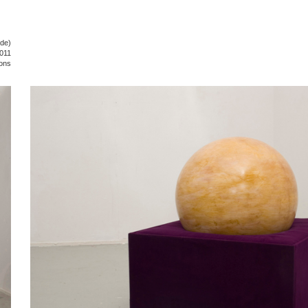
ode)
2011
ions