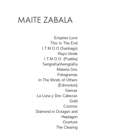
Empireo Love
This Is The End
I.T.M.O.O (Santiago)
Rayo Verde
I.T.M.O.O. (Puebla)
Serigrafía/Aerografía
Materia Gris
Fotogramas
In The Minds of Others
(Edmonton)
Gemas
La Luna y Dos Cabezas
Gold
Cosmos
Diamond in Octagon and
Heptagon
Overture
The Clearing