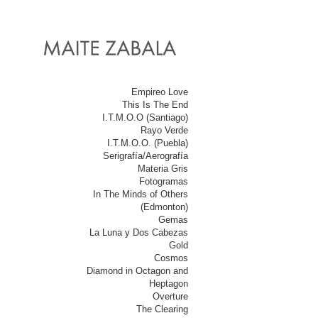
Empireo Love
This Is The End
I.T.M.O.O (Santiago)
Rayo Verde
I.T.M.O.O. (Puebla)
Serigrafía/Aerografía
Materia Gris
Fotogramas
In The Minds of Others
(Edmonton)
Gemas
La Luna y Dos Cabezas
Gold
Cosmos
Diamond in Octagon and
Heptagon
Overture
The Clearing